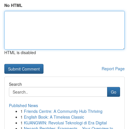
No HTML
HTML is disabled
Report Page
Search
Go
Published News
1
Friends Centre: A Community Hub Thriving
1
English Book: A Timeless Classic
1
KIJANGWIN: Revolusi Teknologi di Era Digital
1
Neoaph Peptides: Fragments – Your Overview to