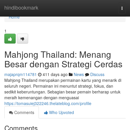
Home
hindibookmark
Togg
navi
Home
1
Mahjong Thailand: Menang
Besar dengan Strategi Cerdas
majaprqm114781
411 days ago
News
Discuss
Mahjong Thailand merupakan permainan kartu yang menarik di
seluruh negeri. Permainan ini menuntut strategi, fokus, dan
sedikit keberuntungan. Sebagian besar pemain berharap untuk
meraih kemenangan dengan menguasai
https://tomasuiej322246.thelateblog.com/profile
Comments
Who Upvoted
Comments