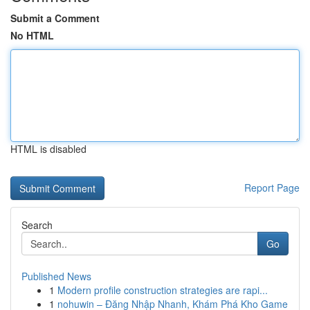
Submit a Comment
No HTML
HTML is disabled
Report Page
Search
Go
Published News
1
Modern profile construction strategies are rapi...
1
nohuwin – Đăng Nhập Nhanh, Khám Phá Kho Game