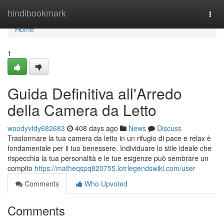
Home
hindibookmark
Togg
navi
Home
1
Guida Definitiva all'Arredo
della Camera da Letto
woodyvfdy682683
408 days ago
News
Discuss
Trasformare la tua camera da letto in un rifugio di pace e relax è
fondamentale per il tuo benessere. Individuare lo stile ideale che
rispecchia la tua personalità e le tue esigenze può sembrare un
compito
https://matheqspq820755.lotrlegendswiki.com/user
Comments
Who Upvoted
Comments