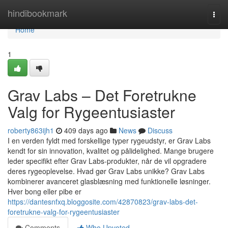
Home
hindibookmark
Togg
navi
Home
1
Grav Labs – Det Foretrukne
Valg for Rygeentusiaster
roberty863ijh1
409 days ago
News
Discuss
I en verden fyldt med forskellige typer rygeudstyr, er Grav Labs
kendt for sin innovation, kvalitet og pålidelighed. Mange brugere
leder specifikt efter Grav Labs-produkter, når de vil opgradere
deres rygeoplevelse. Hvad gør Grav Labs unikke? Grav Labs
kombinerer avanceret glasblæsning med funktionelle løsninger.
Hver bong eller pibe er
https://dantesnfxq.bloggosite.com/42870823/grav-labs-det-
foretrukne-valg-for-rygeentusiaster
Comments
Who Upvoted