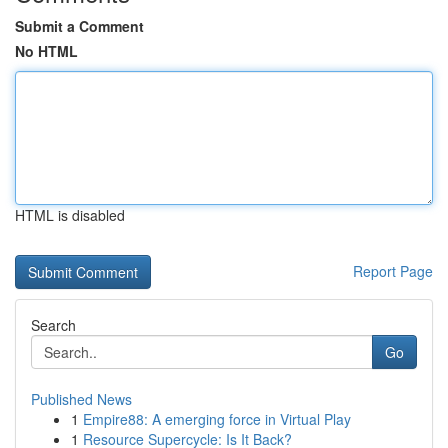
Submit a Comment
No HTML
HTML is disabled
Report Page
Search
Go
Published News
1
Empire88: A emerging force in Virtual Play
1
Resource Supercycle: Is It Back?