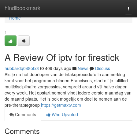
Home
hindibookmark
Togg
navi
Home
1
A Review Of iptv for firestick
hubbardq048ofx3
409 days ago
News
Discuss
Als je na het doorlopen van de intakeprocedure in aanmerking
komt voor het programma binnen Franciscus, start off je fulfilled
multidisciplinaire zorgsessies, verspreid around vijf halve dagen
every week. Het opstartmoment vindt iedere eerste maandag van
de maand plaats. Het is ook mogelijk om deel te nemen aan de
pre-therapiegroep
https://getmaxtv.com
Comments
Who Upvoted
Comments