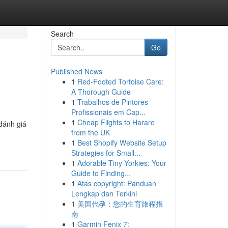
Search
Go
Published News
1
Red-Footed Tortoise Care:
A Thorough Guide
1
Trabalhos de Pintores
Profissionais em Cap...
1
Cheap Flights to Harare
 đánh giá
from the UK
1
Best Shopify Website Setup
Strategies for Small...
1
Adorable Tiny Yorkies: Your
Guide to Finding...
1
Atas copyright: Panduan
Lengkap dan Terkini
1
美国代孕：您的生育旅程指
南
1
Garmin Fenix 7: