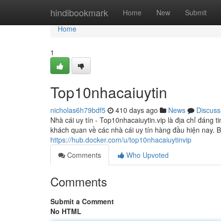
Home
hindibookmark
Home
New
Submit
Home
1
Top10nhacaiuytin
nicholas6h79bdf5
410 days ago
News
Discuss
Nhà cái uy tín - Top10nhacaiuytin.vip là địa chỉ đáng t
khách quan về các nhà cái uy tín hàng đầu hiện nay. 
https://hub.docker.com/u/top10nhacaiuytinvip
Comments
Who Upvoted
Comments
Submit a Comment
No HTML