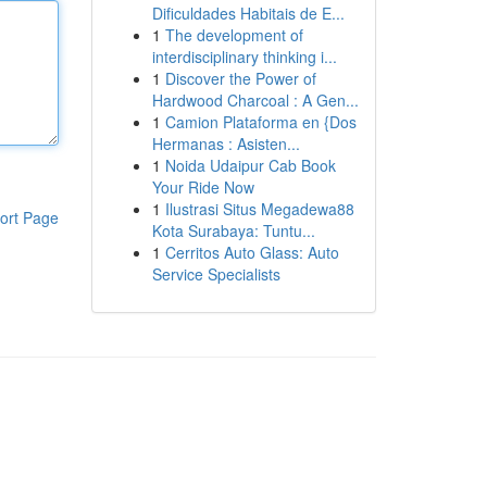
Dificuldades Habitais de E...
1
The development of
interdisciplinary thinking i...
1
Discover the Power of
Hardwood Charcoal : A Gen...
1
Camion Plataforma en {Dos
Hermanas : Asisten...
1
Noida Udaipur Cab Book
Your Ride Now
1
Ilustrasi Situs Megadewa88
ort Page
Kota Surabaya: Tuntu...
1
Cerritos Auto Glass: Auto
Service Specialists