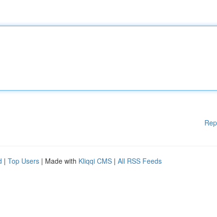
Rep
d
|
Top Users
| Made with
Kliqqi CMS
|
All RSS Feeds