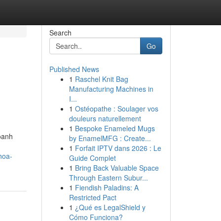
Search
Go
Published News
1
Raschel Knit Bag
Manufacturing Machines in
I...
1
Ostéopathe : Soulager vos
douleurs naturellement
1
Bespoke Enameled Mugs
doanh
by EnamelMFG : Create...
1
Forfait IPTV dans 2026 : Le
hoa-
Guide Complet
1
Bring Back Valuable Space
Through Eastern Subur...
1
Fiendish Paladins: A
Restricted Pact
1
¿Qué es LegalShield y
Cómo Funciona?