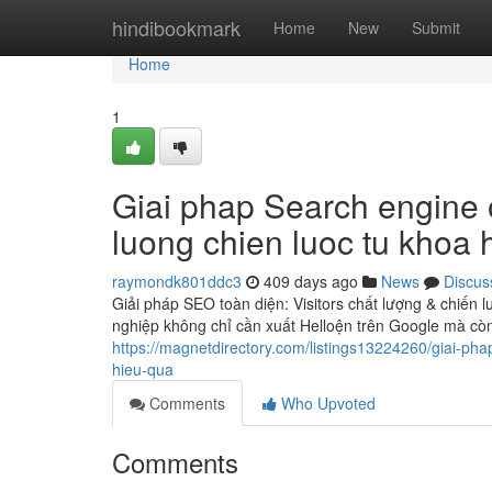
Home
hindibookmark
Home
New
Submit
Home
1
Giai phap Search engine o
luong chien luoc tu khoa 
raymondk801ddc3
409 days ago
News
Discus
Giải pháp SEO toàn diện: Visitors chất lượng & chiến 
nghiệp không chỉ cần xuất Helloện trên Google mà còn 
https://magnetdirectory.com/listings13224260/giai-pha
hieu-qua
Comments
Who Upvoted
Comments