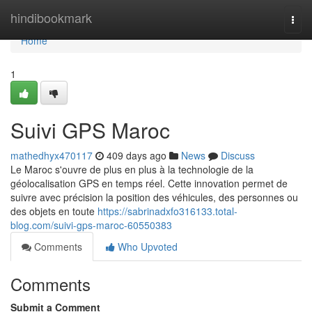
Home
hindibookmark
Togg
navi
Home
1
Suivi GPS Maroc
mathedhyx470117
409 days ago
News
Discuss
Le Maroc s'ouvre de plus en plus à la technologie de la
géolocalisation GPS en temps réel. Cette innovation permet de
suivre avec précision la position des véhicules, des personnes ou
des objets en toute
https://sabrinadxfo316133.total-
blog.com/suivi-gps-maroc-60550383
Comments
Who Upvoted
Comments
Submit a Comment