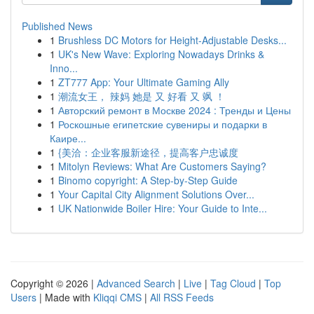
Published News
1
Brushless DC Motors for Height-Adjustable Desks...
1
UK's New Wave: Exploring Nowadays Drinks &
Inno...
1
ZT777 App: Your Ultimate Gaming Ally
1
潮流女王， 辣妈 她是 又 好看 又 飒 ！
1
Авторский ремонт в Москве 2024 : Тренды и Цены
1
Роскошные египетские сувениры и подарки в
Каире...
1
{美洽：企业客服新途径，提高客户忠诚度
1
Mitolyn Reviews: What Are Customers Saying?
1
Binomo copyright: A Step-by-Step Guide
1
Your Capital City Alignment Solutions Over...
1
UK Nationwide Boiler Hire: Your Guide to Inte...
Copyright © 2026 |
Advanced Search
|
Live
|
Tag Cloud
|
Top
Users
| Made with
Kliqqi CMS
|
All RSS Feeds