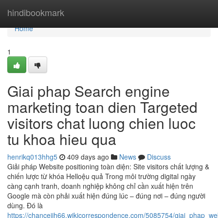
Home
hindibookmark
Home
1
Giai phap Search engine
marketing toan dien Targeted
visitors chat luong chien luoc
tu khoa hieu qua
henrikq013hhg5
409 days ago
News
Discuss
Giải pháp Website positioning toàn diện: Site visitors chất lượng &
chiến lược từ khóa Helloệu quả Trong môi trường digital ngày
càng cạnh tranh, doanh nghiệp không chỉ cần xuất hiện trên
Google mà còn phải xuất hiện đúng lúc – đúng nơi – đúng người
dùng. Đó là
https://chancejih66.wikicorrespondence.com/5085754/giai_phap_we