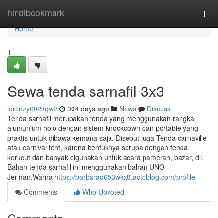
Home
hindibookmark
Togg
navi
Home
1
Sewa tenda sarnafil 3x3
lorenzy602kqw2
394 days ago
News
Discuss
Tenda sarnafil merupakan tenda yang menggunakan rangka
alumunium holo dengan sistem knockdown dan portable yang
praktis untuk dibawa kemana saja. Disebut juga Tenda carnaville
atau carnival tent, karena bentuknya serupa dengan tenda
kerucut dan banyak digunakan untuk acara pameran, bazar, dll.
Bahan tenda sarnafil ini menggunakan bahan UNO
Jerman.Warna
https://barbaraq653wkx8.actoblog.com/profile
Comments
Who Upvoted
Comments