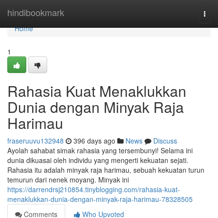
Home
hindibookmark
Togg
navi
Home
1
Rahasia Kuat Menaklukkan
Dunia dengan Minyak Raja
Harimau
fraseruuvu132948
396 days ago
News
Discuss
Ayolah sahabat simak rahasia yang tersembunyi! Selama ini
dunia dikuasai oleh individu yang mengerti kekuatan sejati.
Rahasia itu adalah minyak raja harimau, sebuah kekuatan turun
temurun dari nenek moyang. Minyak ini
https://darrendrsj210854.tinyblogging.com/rahasia-kuat-
menaklukkan-dunia-dengan-minyak-raja-harimau-78328505
Comments
Who Upvoted