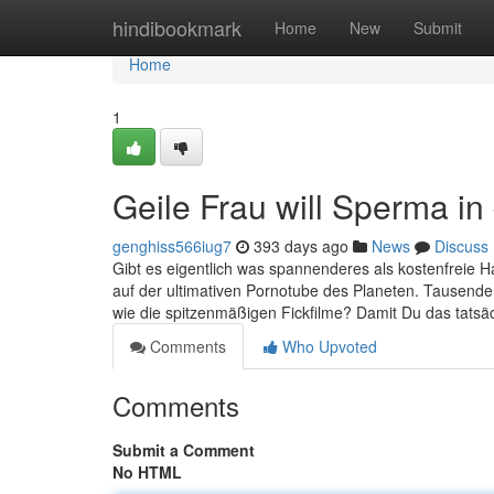
Home
hindibookmark
Home
New
Submit
Home
1
Geile Frau will Sperma in
genghiss566iug7
393 days ago
News
Discuss
Gibt es eigentlich was spannenderes als kostenfreie Ha
auf der ultimativen Pornotube des Planeten. Tausende a
wie die spitzenmäßigen Fickfilme? Damit Du das tatsäch
Comments
Who Upvoted
Comments
Submit a Comment
No HTML