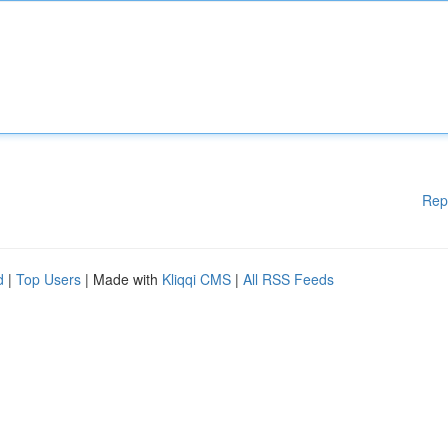
Rep
d
|
Top Users
| Made with
Kliqqi CMS
|
All RSS Feeds