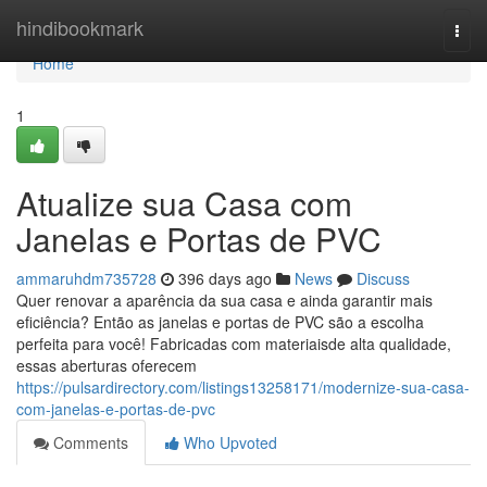
Home
hindibookmark
Togg
navi
Home
1
Atualize sua Casa com
Janelas e Portas de PVC
ammaruhdm735728
396 days ago
News
Discuss
Quer renovar a aparência da sua casa e ainda garantir mais
eficiência? Então as janelas e portas de PVC são a escolha
perfeita para você! Fabricadas com materiaisde alta qualidade,
essas aberturas oferecem
https://pulsardirectory.com/listings13258171/modernize-sua-casa-
com-janelas-e-portas-de-pvc
Comments
Who Upvoted