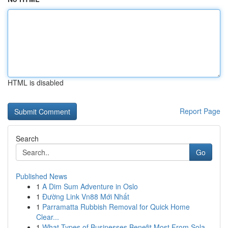
HTML is disabled
Report Page
Search
Go
Published News
1
A Dim Sum Adventure in Oslo
1
Đường Link Vn88 Mới Nhất
1
Parramatta Rubbish Removal for Quick Home
Clear...
1
What Types of Businesses Benefit Most From Sola...