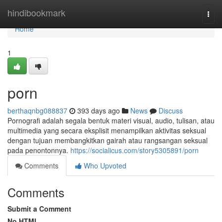
Home
hindibookmark
Togg
navi
Home
1
porn
berthaqnbg088837
393 days ago
News
Discuss
Pornografi adalah segala bentuk materi visual, audio, tulisan, atau
multimedia yang secara eksplisit menampilkan aktivitas seksual
dengan tujuan membangkitkan gairah atau rangsangan seksual
pada penontonnya.
https://socialicus.com/story5305891/porn
Comments
Who Upvoted
Comments
Submit a Comment
No HTML