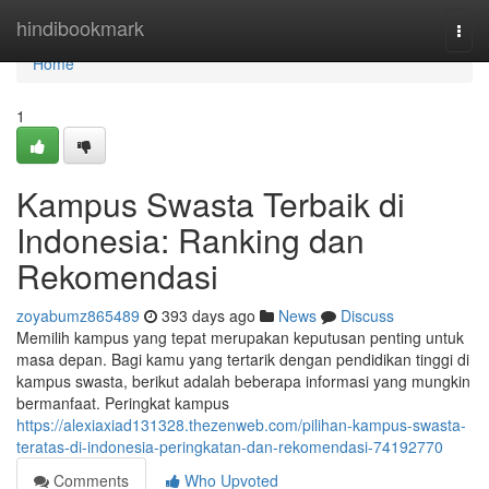
Home
hindibookmark
Togg
navi
Home
1
Kampus Swasta Terbaik di
Indonesia: Ranking dan
Rekomendasi
zoyabumz865489
393 days ago
News
Discuss
Memilih kampus yang tepat merupakan keputusan penting untuk
masa depan. Bagi kamu yang tertarik dengan pendidikan tinggi di
kampus swasta, berikut adalah beberapa informasi yang mungkin
bermanfaat. Peringkat kampus
https://alexiaxiad131328.thezenweb.com/pilihan-kampus-swasta-
teratas-di-indonesia-peringkatan-dan-rekomendasi-74192770
Comments
Who Upvoted