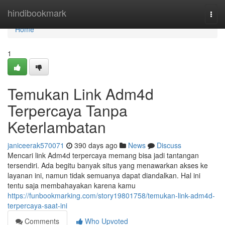
Home
hindibookmark
Togg
navi
Home
1
Temukan Link Adm4d
Terpercaya Tanpa
Keterlambatan
janiceerak570071
390 days ago
News
Discuss
Mencari link Adm4d terpercaya memang bisa jadi tantangan
tersendiri. Ada begitu banyak situs yang menawarkan akses ke
layanan ini, namun tidak semuanya dapat diandalkan. Hal ini
tentu saja membahayakan karena kamu
https://funbookmarking.com/story19801758/temukan-link-adm4d-
terpercaya-saat-ini
Comments
Who Upvoted