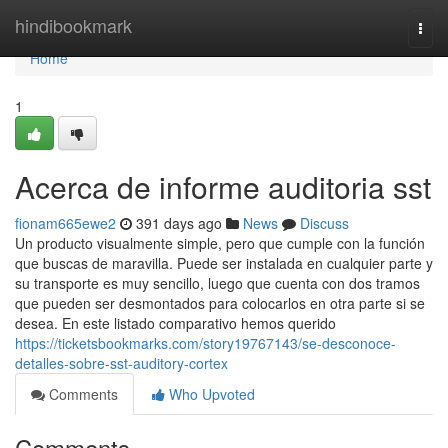
Home
hindibookmark
Togg
navi
Home
1
Acerca de informe auditoria sst
fionam665ewe2
391 days ago
News
Discuss
Un producto visualmente simple, pero que cumple con la función
que buscas de maravilla. Puede ser instalada en cualquier parte y
su transporte es muy sencillo, luego que cuenta con dos tramos
que pueden ser desmontados para colocarlos en otra parte si se
desea. En este listado comparativo hemos querido
https://ticketsbookmarks.com/story19767143/se-desconoce-
detalles-sobre-sst-auditory-cortex
Comments
Who Upvoted
Comments