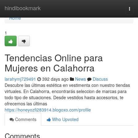
Home
hindibookmark
Togg
navi
Home
1
Tendencias Online para
Mujeres en Calahorra
larahymj729491
392 days ago
News
Discuss
Descubre las últimas estética en vestimenta con nuestro tiendas
virtuales. En Calahorra, encontrarás seleccion de marcas para
todo tipo de situaciones. Desde vestidos hasta accesorios, te
ofrecemos las últimas
https://honeyozfi283914.blogoxo.com/profile
Comments
Who Upvoted
Comments