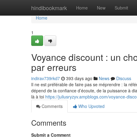
Home
hindibookmark
Home
New
Submit
Home
1
Voyance discount : un choi
par erreurs
indirav739rkd7
393 days ago
News
Discuss
Il ne est préférable de faire pas se méprendre : la réf
dépend de la confiance d’écoute, de la puissance à di
là à toi
https://juliusryzyv.ampblogs.com/voyance-disco
Comments
Who Upvoted
Comments
Submit a Comment