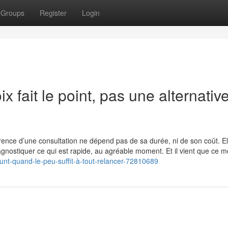
Groups
Register
Login
x fait le point, pas une alternativ
érence d’une consultation ne dépend pas de sa durée, ni de son coût. El
agnostiquer ce qui est rapide, au agréable moment. Et il vient que ce 
unt-quand-le-peu-suffit-à-tout-relancer-72810689