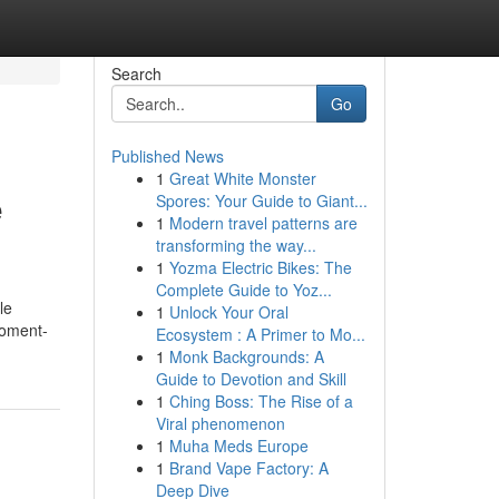
Search
Go
Published News
1
Great White Monster
e
Spores: Your Guide to Giant...
1
Modern travel patterns are
transforming the way...
1
Yozma Electric Bikes: The
Complete Guide to Yoz...
le
1
Unlock Your Oral
moment-
Ecosystem : A Primer to Mo...
1
Monk Backgrounds: A
Guide to Devotion and Skill
1
Ching Boss: The Rise of a
Viral phenomenon
1
Muha Meds Europe
1
Brand Vape Factory: A
Deep Dive