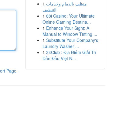
1
منظف بالدمام وخدمات
التنظيف
1
88i Casino: Your Ultimate
Online Gaming Destina...
1
Enhance Your Sight: A
Manual to Window Tinting ...
1
Substitute Your Company's
Laundry Washer ...
1
24Club : Địa Điểm Giải Trí
Dẫn Đầu Việt N...
ort Page