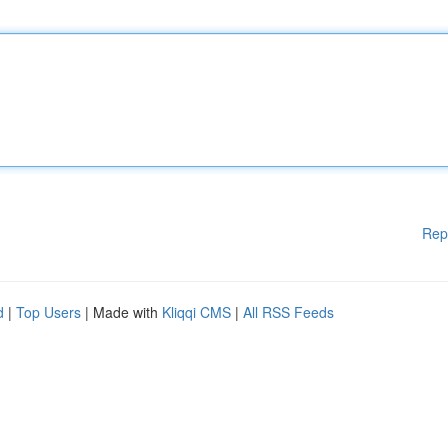
Rep
d
|
Top Users
| Made with
Kliqqi CMS
|
All RSS Feeds