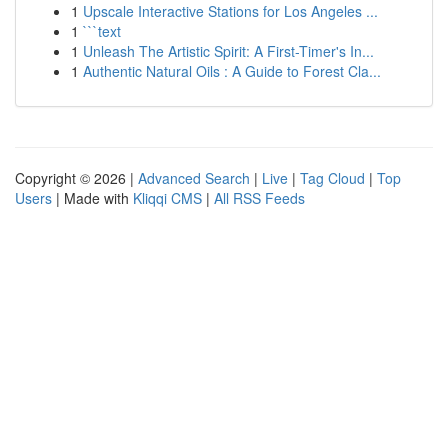
1
Upscale Interactive Stations for Los Angeles ...
1
```text
1
Unleash The Artistic Spirit: A First-Timer's In...
1
Authentic Natural Oils : A Guide to Forest Cla...
Copyright © 2026 |
Advanced Search
|
Live
|
Tag Cloud
|
Top
Users
| Made with
Kliqqi CMS
|
All RSS Feeds