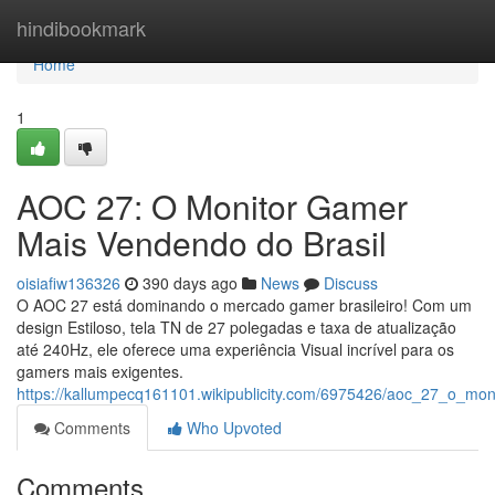
Home
hindibookmark
Home
1
AOC 27: O Monitor Gamer
Mais Vendendo do Brasil
oisiafiw136326
390 days ago
News
Discuss
O AOC 27 está dominando o mercado gamer brasileiro! Com um
design Estiloso, tela TN de 27 polegadas e taxa de atualização
até 240Hz, ele oferece uma experiência Visual incrível para os
gamers mais exigentes.
https://kallumpecq161101.wikipublicity.com/6975426/aoc_27_o_mo
Comments
Who Upvoted
Comments