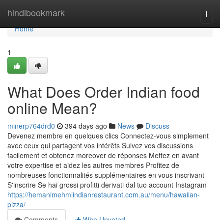
Home
hindibookmark
Togg
navi
Home
1
What Does Order Indian food
online Mean?
minerp764drd0
394 days ago
News
Discuss
Devenez membre en quelques clics Connectez-vous simplement
avec ceux qui partagent vos intérêts Suivez vos discussions
facilement et obtenez moreover de réponses Mettez en avant
votre expertise et aidez les autres membres Profitez de
nombreuses fonctionnalités supplémentaires en vous inscrivant
S'inscrire Se hai grossi profitti derivati dal tuo account Instagram
https://hemanimehmiindianrestaurant.com.au/menu/hawaiian-
pizza/
Comments
Who Upvoted