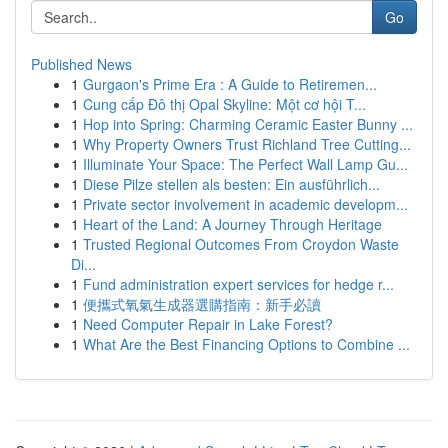
Go
Published News
1
Gurgaon's Prime Era : A Guide to Retiremen...
1
Cung cấp Đô thị Opal Skyline: Một cơ hội T...
1
Hop into Spring: Charming Ceramic Easter Bunny ...
1
Why Property Owners Trust Richland Tree Cutting...
1
Illuminate Your Space: The Perfect Wall Lamp Gu...
1
Diese Pilze stellen als besten: Ein ausführlich...
1
Private sector involvement in academic developm...
1
Heart of the Land: A Journey Through Heritage
1
Trusted Regional Outcomes From Croydon Waste
Di...
1
Fund administration expert services for hedge r...
1
便攜式氧氣生成器選購指南：新手必讀
1
Need Computer Repair in Lake Forest?
1
What Are the Best Financing Options to Combine ...