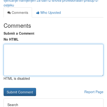
vjenčanje-namijenjen-za-dan-iz-snova-profesionalan-pristup-u-
osijeku
Comments
Who Upvoted
Comments
Submit a Comment
No HTML
HTML is disabled
Report Page
Search