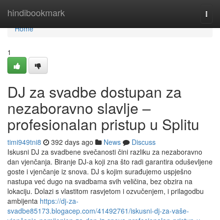
Home
hindibookmark
Togg
navi
Home
1
DJ za svadbe dostupan za
nezaboravno slavlje –
profesionalan pristup u Splitu
timi949tni8
392 days ago
News
Discuss
Iskusni DJ za svadbene svečanosti čini razliku za nezaboravno
dan vjenčanja. Biranje DJ-a koji zna što radi garantira oduševljene
goste i vjenčanje iz snova. DJ s kojim surađujemo uspješno
nastupa već dugo na svadbama svih veličina, bez obzira na
lokaciju. Dolazi s vlastitom rasvjetom i ozvučenjem, i prilagodbu
ambijenta
https://dj-za-
svadbe85173.blogacep.com/41492761/iskusni-dj-za-vaše-