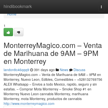
Home
hindibookmark
Togg
navi
Home
1
MonterreyMagico.com – Venta
de Marihuana de 9AM – 9PM
en Monterrey
landon8c46qqq9
391 days ago
News
Discuss
MonterreyMagico.com – Venta de Marihuana de 9AM – 9PM en
Monterrey, Nuevo Leon, Edibles, Comestibles – +528132769756
ALEX Whatsapp – Envios a todo Mexico, rapido, seguro y sin
estafas. – Comprar Mota Monterrey – Smoke Shop #1 en
Monterrey Nuevo Leon cannabis Monterrey, marihuana
Monterrey, mota Monterrey, productos de cannabis
http://www.monterreymagico.com