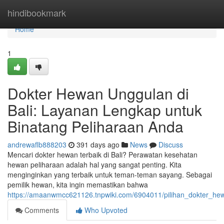
Home
hindibookmark
Home
1
Dokter Hewan Unggulan di
Bali: Layanan Lengkap untuk
Binatang Peliharaan Anda
andrewaflb888203
391 days ago
News
Discuss
Mencari dokter hewan terbaik di Bali? Perawatan kesehatan
hewan peliharaan adalah hal yang sangat penting. Kita
menginginkan yang terbaik untuk teman-teman sayang. Sebagai
pemilik hewan, kita ingin memastikan bahwa
https://amaanwmcc621126.tnpwiki.com/6904011/pilihan_dokter_h
Comments
Who Upvoted