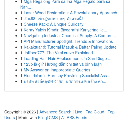
1
Mga Regalong Para sa Ina Mga Regalo para sa
Nan...
1
Laser Wood Restoration: A Revolutionary Approach
1
Jinx88: เข้าสู่ระบบง่ายๆ ทำตามนี้!
1
Cheeze Kack: A Unique Curiosity
1
Koray Yalçin Kimdir, Biyografisi Kariyerine ile...
1
Navigating Industrial Chemical Supply: A Compre...
1
API Manufacturer Spotlight: Trends & Innovations
1
Kakaktua4d: Tutorial Masuk & Daftar Paling Update
1
Jollibee777: The Viral craze Explained
1
Leading Hair Hair Replacements in San Diego ...
1
123b là gì? Hướng dẫn chi tiết và bình luận
1
My Answer on Inappropriate Queries
1
Electrician in Hornsby Providing Specialist Ass...
1
บริษัท ธิงค์คลูซิฟ จำกัด: นวัตกรรม ที่ สร้าง คว...
Copyright © 2026 |
Advanced Search
|
Live
|
Tag Cloud
|
Top
Users
| Made with
Kliqqi CMS
|
All RSS Feeds