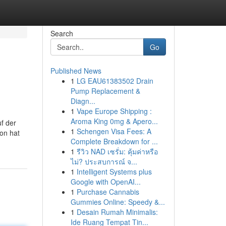
Search
Go
Published News
1
LG EAU61383502 Drain
Pump Replacement &
Diagn...
1
Vape Europe Shipping :
Aroma King 0mg & Apero...
f der
1
Schengen Visa Fees: A
son hat
Complete Breakdown for ...
1
รีวิว NAD เซรั่ม: คุ้มค่าหรือ
ไม่? ประสบการณ์ จ...
1
Intelligent Systems plus
Google with OpenAI...
1
Purchase Cannabis
Gummies Online: Speedy &...
1
Desain Rumah Minimalis:
Ide Ruang Tempat Tin...