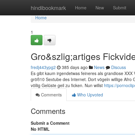
Home
hindibookmark
Home
New
Submit
Home
1
Gro&szlig;artiges Fickvid
fredj443ypg2
385 days ago
News
Discuss
Es gibt kaum irgendetwas feineres als grandiose XXX V
größ10 Sextube des Internet. Dort vögeln willige Afro
völlig Gelüste geil zu ficken. Nun willst
https://pornoclip
Comments
Who Upvoted
Comments
Submit a Comment
No HTML