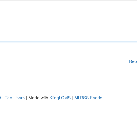
Rep
d
|
Top Users
| Made with
Kliqqi CMS
|
All RSS Feeds