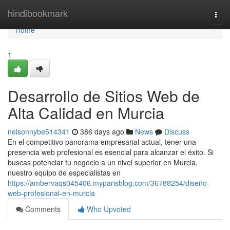
Home
hindibookmark
Togg
navi
Home
1
Desarrollo de Sitios Web de
Alta Calidad en Murcia
nelsonnybe514341
386 days ago
News
Discuss
En el competitivo panorama empresarial actual, tener una
presencia web profesional es esencial para alcanzar el éxito. Si
buscas potenciar tu negocio a un nivel superior en Murcia,
nuestro equipo de especialistas en
https://ambervaqs045406.myparisblog.com/36788254/diseño-
web-profesional-en-murcia
Comments
Who Upvoted