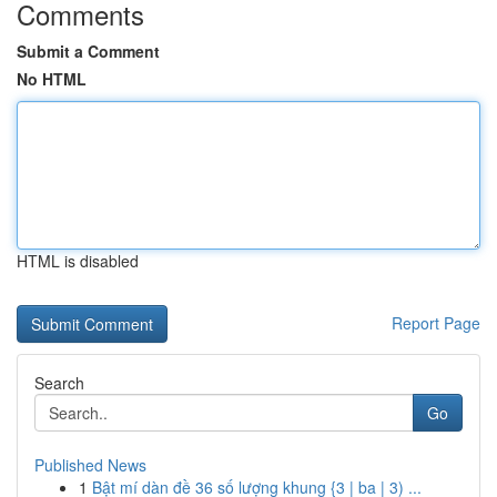
Comments
Submit a Comment
No HTML
HTML is disabled
Report Page
Search
Go
Published News
1
Bật mí dàn đề 36 số lượng khung {3 | ba | 3) ...