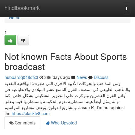
Home
hindibookmark
Togg
navi
Home
1
Not known Facts About Sports
broadcast
hubbardq048ofx3
386 days ago
News
Discuss
ومن المذاهب والحركات الأدبية الأخرى التي ظهرت: الواقعية النقدية
والمذهب الطبيعي في منتصف القرن التاسع عشر الميلادي والانطباعية في
أوائل القرن العشرين وتركزت على التصوير التشكيلي بشكل خاص. كما
وأنه يمثل أيضاً هيئة استشارية تقوم الحكومة باستشارتها فيما يتعلق
بمشاريع القوانين وبعض مشاريع المراسيم. Jason P.: I’m not against
the
https://blacktv8.com
Comments
Who Upvoted