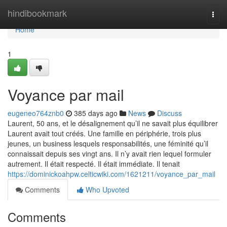
Home
hindibookmark
Togg
navi
Home
1
Voyance par mail
eugeneo764znb0
385 days ago
News
Discuss
Laurent, 50 ans, et le désalignement qu’il ne savait plus équilibrer
Laurent avait tout créés. Une famille en périphérie, trois plus
jeunes, un business lesquels responsabilités, une féminité qu’il
connaissait depuis ses vingt ans. Il n’y avait rien lequel formuler
autrement. Il était respecté. Il était immédiate. Il tenait
https://dominickoahpw.celticwiki.com/1621211/voyance_par_mail
Comments
Who Upvoted
Comments