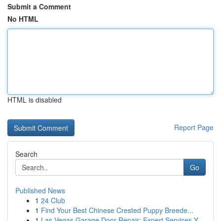
Submit a Comment
No HTML
HTML is disabled
Report Page
Search
Go
Published News
1
24 Club
1
Find Your Best Chinese Crested Puppy Breede...
1
Las Vegas Garage Door Repair: Expert Services Y...