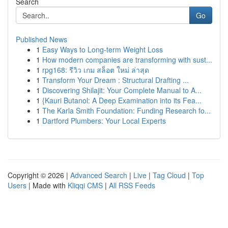
Search
Go
Published News
1
Easy Ways to Long-term Weight Loss
1
How modern companies are transforming with sust...
1
rpg168: รีวิว เกม สล็อต ใหม่ ล่าสุด
1
Transform Your Dream : Structural Drafting ...
1
Discovering Shilajit: Your Complete Manual to A...
1
{Kauri Butanol: A Deep Examination into its Fea...
1
The Karla Smith Foundation: Funding Research fo...
1
Dartford Plumbers: Your Local Experts
Copyright © 2026 |
Advanced Search
|
Live
|
Tag Cloud
|
Top
Users
| Made with
Kliqqi CMS
|
All RSS Feeds