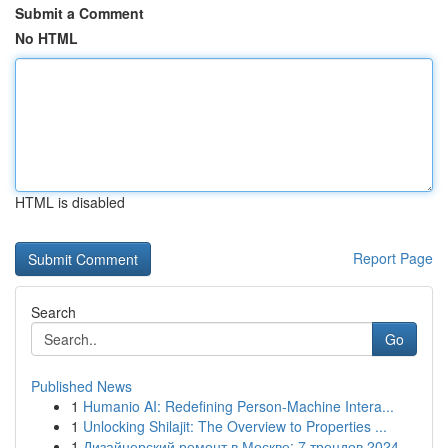
Submit a Comment
No HTML
HTML is disabled
Report Page
Search
Go
Published News
1
Humanio AI: Redefining Person-Machine Intera...
1
Unlocking Shilajit: The Overview to Properties ...
1
Дизайнерский ремонт в Москве: 7 трендов 2024