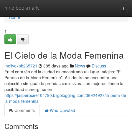
Home
hindibookmark
Togg
navi
Home
1
El Cielo de la Moda Femenina
mollyexbh265721
385 days ago
News
Discuss
En el corazón del la ciudad es encontrado un lugar mágico: "El
Paraíso de la Moda Femenina". Allí dentro se encuentra una
colección sin igual de prendas exclusivas. Las mujeres tienen la
posibilidad sumergirse en
https://jasperpcee104790.bligblogging.com/36924927/la-perla-de-
la-moda-femenina
Comments
Who Upvoted
Comments