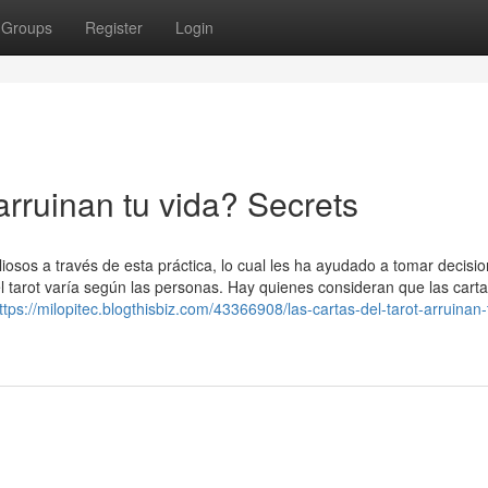
Groups
Register
Login
arruinan tu vida? Secrets
osos a través de esta práctica, lo cual les ha ayudado a tomar decisi
l tarot varía según las personas. Hay quienes consideran que las carta
ttps://milopitec.blogthisbiz.com/43366908/las-cartas-del-tarot-arruinan-