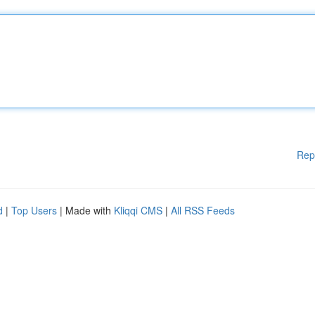
Rep
d
|
Top Users
| Made with
Kliqqi CMS
|
All RSS Feeds