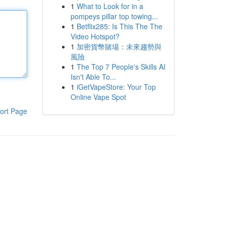
1
What to Look for in a
pompeys pillar top towing...
1
Betflix285: Is This The The
Video Hotspot?
1
加密貨幣賭場：未來趨勢與
風險
1
The Top 7 People's Skills AI
Isn't Able To...
1
iGetVapeStore: Your Top
Online Vape Spot
ort Page