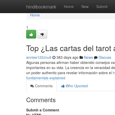
Home
hindibookmark
Home
New
Submit
Home
1
Top ¿Las cartas del tarot 
anniee122znu9
383 days ago
News
Discuss
Algunas personas afirman haber obtenido consejos vali
importantes en su vida. La creencia en la veracidad de
un poder authentic para revelar información sobre el
h
fundamentals-explained
Comments
Who Upvoted
Comments
Submit a Comment