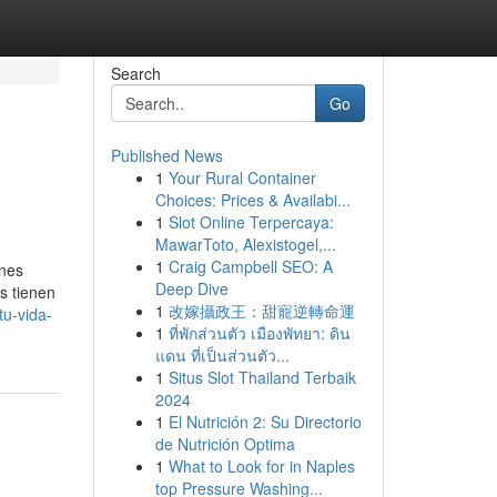
Search
Go
Published News
1
Your Rural Container
Choices: Prices & Availabi...
1
Slot Online Terpercaya:
MawarToto, Alexistogel,...
1
Craig Campbell SEO: A
ones
Deep Dive
s tienen
1
改嫁攝政王：甜寵逆轉命運
tu-vida-
1
ที่พักส่วนตัว เมืองพัทยา: ดิน
แดน ที่เป็นส่วนตัว...
1
Situs Slot Thailand Terbaik
2024
1
El Nutrición 2: Su Directorio
de Nutrición Optima
1
What to Look for in Naples
top Pressure Washing...