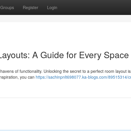
Groups
Register
Login
ayouts: A Guide for Every Space
havens of functionality. Unlocking the secret to a perfect room layout is
inspiration, you can
https://sachinpnlt698077.ka-blogs.com/89515314/cr