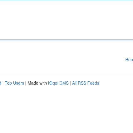
Rep
d
|
Top Users
| Made with
Kliqqi CMS
|
All RSS Feeds