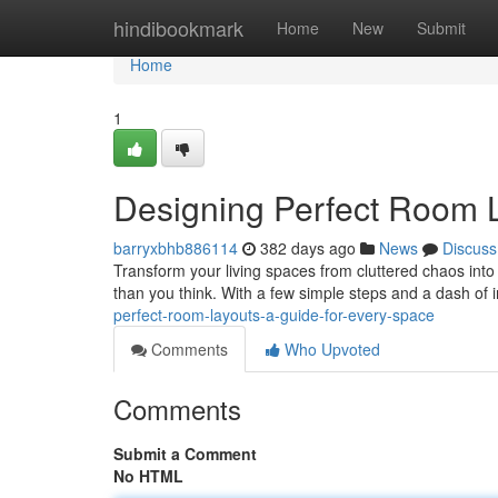
Home
hindibookmark
Home
New
Submit
Home
1
Designing Perfect Room L
barryxbhb886114
382 days ago
News
Discuss
Transform your living spaces from cluttered chaos into 
than you think. With a few simple steps and a dash of 
perfect-room-layouts-a-guide-for-every-space
Comments
Who Upvoted
Comments
Submit a Comment
No HTML