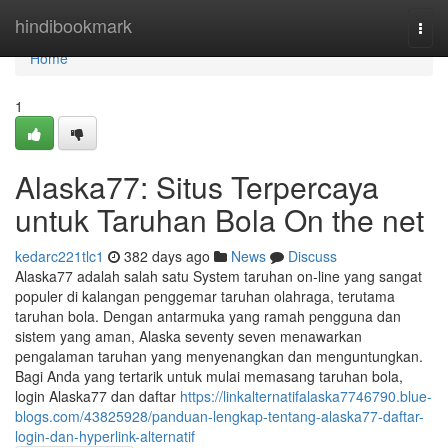
Home
hindibookmark
Togg
navi
Home
1
Alaska77: Situs Terpercaya
untuk Taruhan Bola On the net
kedarc221tlc1
382 days ago
News
Discuss
Alaska77 adalah salah satu System taruhan on-line yang sangat
populer di kalangan penggemar taruhan olahraga, terutama
taruhan bola. Dengan antarmuka yang ramah pengguna dan
sistem yang aman, Alaska seventy seven menawarkan
pengalaman taruhan yang menyenangkan dan menguntungkan.
Bagi Anda yang tertarik untuk mulai memasang taruhan bola,
login Alaska77 dan daftar
https://linkalternatifalaska7746790.blue-
blogs.com/43825928/panduan-lengkap-tentang-alaska77-daftar-
login-dan-hyperlink-alternatif