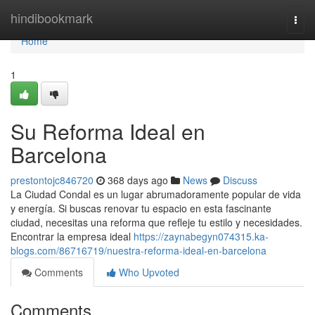
Home
hindibookmark
Togg
navi
Home
1
Su Reforma Ideal en
Barcelona
prestontojc846720
368 days ago
News
Discuss
La Ciudad Condal es un lugar abrumadoramente popular de vida
y energía. Si buscas renovar tu espacio en esta fascinante
ciudad, necesitas una reforma que refleje tu estilo y necesidades.
Encontrar la empresa ideal
https://zaynabegyn074315.ka-
blogs.com/86716719/nuestra-reforma-ideal-en-barcelona
Comments
Who Upvoted
Comments