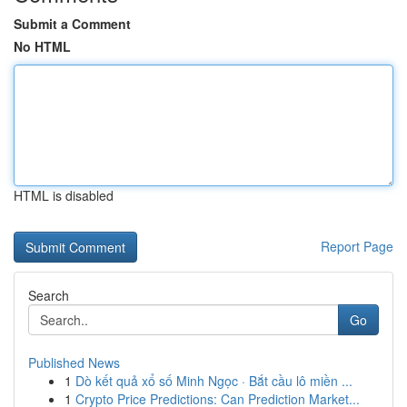
Submit a Comment
No HTML
HTML is disabled
Report Page
Search
Go
Published News
1
Dò kết quả xổ số Minh Ngọc · Bắt cầu lô miền ...
1
Crypto Price Predictions: Can Prediction Market...