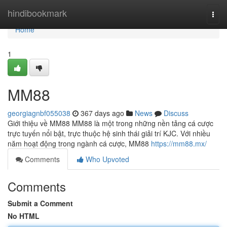
Home
hindibookmark
Togg
navi
Home
1
MM88
georgiagnbf055038
367 days ago
News
Discuss
Giới thiệu về MM88 MM88 là một trong những nền tảng cá cược
trực tuyến nổi bật, trực thuộc hệ sinh thái giải trí KJC. Với nhiều
năm hoạt động trong ngành cá cược, MM88
https://mm88.mx/
Comments
Who Upvoted
Comments
Submit a Comment
No HTML