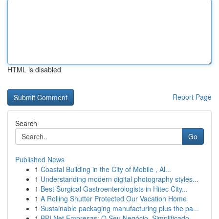
HTML is disabled
Report Page
Search
Go
Published News
1
Coastal Building in the City of Mobile , Al...
1
Understanding modern digital photography styles...
1
Best Surgical Gastroenterologists in Hitec City...
1
A Rolling Shutter Protected Our Vacation Home
1
Sustainable packaging manufacturing plus the pa...
1
BPI Net Empresas: O Seu Negócio, Simplificado