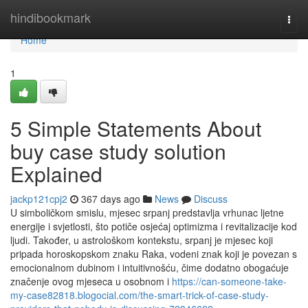
Home
hindibookmark
Togg
navi
Home
1
5 Simple Statements About
buy case study solution
Explained
jackp121cpj2
367 days ago
News
Discuss
U simboličkom smislu, mjesec srpanj predstavlja vrhunac ljetne
energije i svjetlosti, što potiče osjećaj optimizma i revitalizacije kod
ljudi. Također, u astrološkom kontekstu, srpanj je mjesec koji
pripada horoskopskom znaku Raka, vodeni znak koji je povezan s
emocionalnom dubinom i intuitivnošću, čime dodatno obogaćuje
značenje ovog mjeseca u osobnom i
https://can-someone-take-
my-case82818.blogocial.com/the-smart-trick-of-case-study-