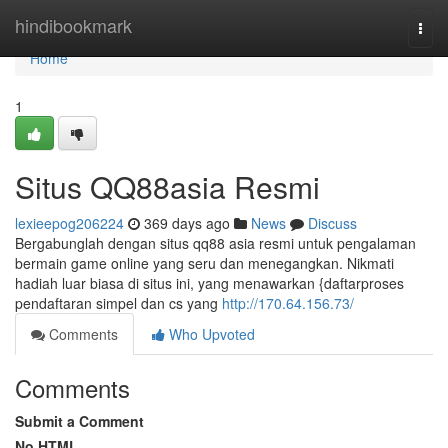
Home
hindibookmark
Togg
navi
Home
1
Situs QQ88asia Resmi
lexieepog206224
369 days ago
News
Discuss
Bergabunglah dengan situs qq88 asia resmi untuk pengalaman
bermain game online yang seru dan menegangkan. Nikmati
hadiah luar biasa di situs ini, yang menawarkan {daftarproses
pendaftaran simpel dan cs yang
http://170.64.156.73/
Comments
Who Upvoted
Comments
Submit a Comment
No HTML