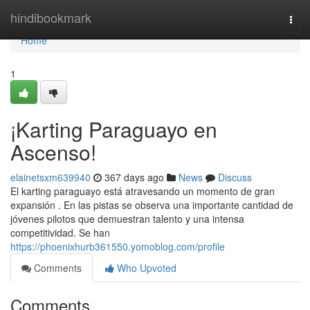
Home
hindibookmark
Togg
navi
Home
1
¡Karting Paraguayo en
Ascenso!
elainetsxm639940
367 days ago
News
Discuss
El karting paraguayo está atravesando un momento de gran
expansión . En las pistas se observa una importante cantidad de
jóvenes pilotos que demuestran talento y una intensa
competitividad. Se han
https://phoenixhurb361550.yomoblog.com/profile
Comments
Who Upvoted
Comments