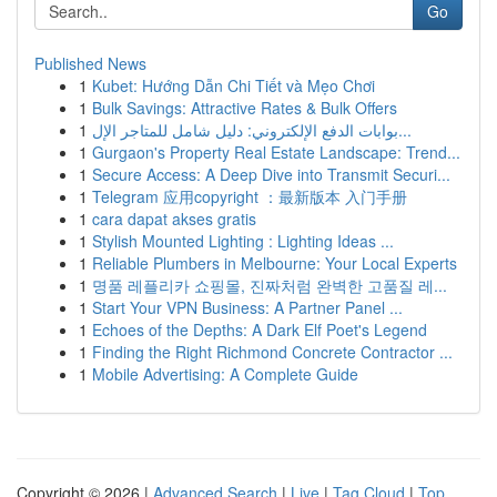
Go
Published News
1
Kubet: Hướng Dẫn Chi Tiết và Mẹo Chơi
1
Bulk Savings: Attractive Rates & Bulk Offers
1
بوابات الدفع الإلكتروني: دليل شامل للمتاجر الإل...
1
Gurgaon's Property Real Estate Landscape: Trend...
1
Secure Access: A Deep Dive into Transmit Securi...
1
Telegram 应用copyright ：最新版本 入门手册
1
cara dapat akses gratis
1
Stylish Mounted Lighting : Lighting Ideas ...
1
Reliable Plumbers in Melbourne: Your Local Experts
1
명품 레플리카 쇼핑몰, 진짜처럼 완벽한 고품질 레...
1
Start Your VPN Business: A Partner Panel ...
1
Echoes of the Depths: A Dark Elf Poet's Legend
1
Finding the Right Richmond Concrete Contractor ...
1
Mobile Advertising: A Complete Guide
Copyright © 2026 |
Advanced Search
|
Live
|
Tag Cloud
|
Top