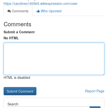
https://carolineo160tle5.wikiexpression.com/user
Comments
Who Upvoted
Comments
Submit a Comment
No HTML
HTML is disabled
Report Page
Search