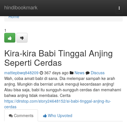
Home
hindibookmark
Togg
navi
Home
1
Kira-kira Babi Tinggal Anjing
Seperti Cerdas
mattiepbwq848209
367 days ago
News
Discuss
Wah, coba amati babi di sana. Dia melempar sampah ke arah
anjing. Mungkin dia berniat untuk menguji kecerdasan anjing!
Atau bisa saja, babi itu sungguh-sungguh cerdas dan memahami
bahwa anjing tidak membalas. Cerita
https://dirstop.com/story24648152/si-babi-tinggal-anjing-itu-
cerdas
Comments
Who Upvoted