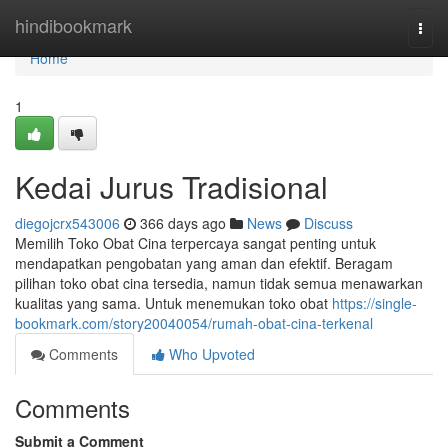
Home
hindibookmark
Togg
navi
Home
1
Kedai Jurus Tradisional
diegojcrx543006
366 days ago
News
Discuss
Memilih Toko Obat Cina terpercaya sangat penting untuk
mendapatkan pengobatan yang aman dan efektif. Beragam
pilihan toko obat cina tersedia, namun tidak semua menawarkan
kualitas yang sama. Untuk menemukan toko obat
https://single-
bookmark.com/story20040054/rumah-obat-cina-terkenal
Comments
Who Upvoted
Comments
Submit a Comment