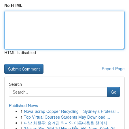
No HTML
HTML is disabled
Report Page
Search
Go
Published News
1
Nova Scrap Copper Recycling – Sydney’s Professi...
1
Top Virtual Courses Students May Download ...
1
다낭 화월루: 숨겨진 역사와 아름다움을 찾아서
1
24club: Sàn Giải Trí Hàng Đầu Việt Nam, Đánh Gi...