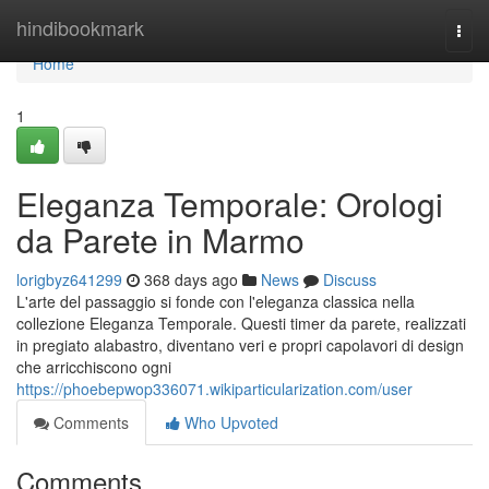
Home
hindibookmark
Togg
navi
Home
1
Eleganza Temporale: Orologi
da Parete in Marmo
lorigbyz641299
368 days ago
News
Discuss
L'arte del passaggio si fonde con l'eleganza classica nella
collezione Eleganza Temporale. Questi timer da parete, realizzati
in pregiato alabastro, diventano veri e propri capolavori di design
che arricchiscono ogni
https://phoebepwop336071.wikiparticularization.com/user
Comments
Who Upvoted
Comments