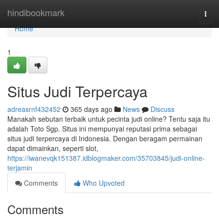
Home
hindibookmark
Togg
navi
Home
1
Situs Judi Terpercaya
adreasrnf432452
365 days ago
News
Discuss
Manakah sebutan terbaik untuk pecinta judi online? Tentu saja itu
adalah Toto Sgp. Situs ini mempunyai reputasi prima sebagai
situs judi terpercaya di Indonesia. Dengan beragam permainan
dapat dimainkan, seperti slot,
https://iwanevqk151387.idblogmaker.com/35703845/judi-online-
terjamin
Comments
Who Upvoted
Comments