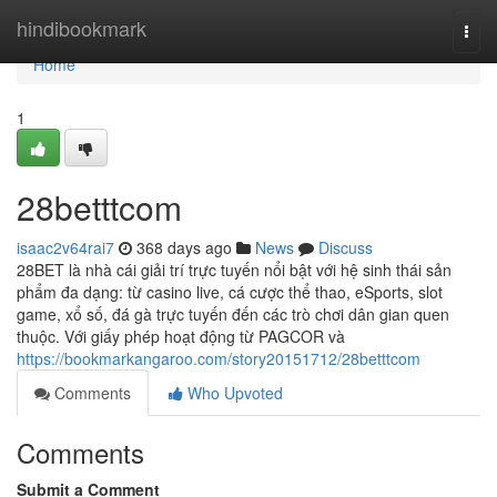
Home
hindibookmark
Togg
navi
Home
1
28betttcom
isaac2v64rai7
368 days ago
News
Discuss
28BET là nhà cái giải trí trực tuyến nổi bật với hệ sinh thái sản
phẩm đa dạng: từ casino live, cá cược thể thao, eSports, slot
game, xổ số, đá gà trực tuyến đến các trò chơi dân gian quen
thuộc. Với giấy phép hoạt động từ PAGCOR và
https://bookmarkangaroo.com/story20151712/28betttcom
Comments
Who Upvoted
Comments
Submit a Comment