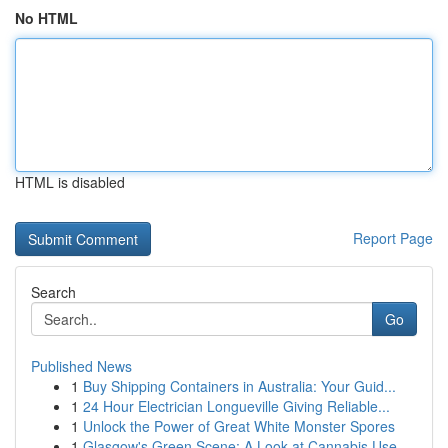
No HTML
HTML is disabled
Report Page
Search
Go
Published News
1
Buy Shipping Containers in Australia: Your Guid...
1
24 Hour Electrician Longueville Giving Reliable...
1
Unlock the Power of Great White Monster Spores
1
Glasgow's Green Scene: A Look at Cannabis Use