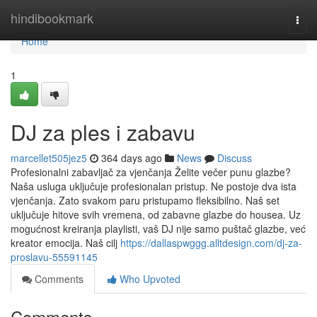
Home
hindibookmark
Togg
navi
Home
1
DJ za ples i zabavu
marcellet505jez5
364 days ago
News
Discuss
Profesionalni zabavljač za vjenčanja Želite večer punu glazbe?
Naša usluga uključuje profesionalan pristup. Ne postoje dva ista
vjenčanja. Zato svakom paru pristupamo fleksibilno. Naš set
uključuje hitove svih vremena, od zabavne glazbe do housea. Uz
mogućnost kreiranja playlisti, vaš DJ nije samo puštač glazbe, već
kreator emocija. Naš cilj
https://dallaspwggg.alltdesign.com/dj-za-
proslavu-55591145
Comments
Who Upvoted
Comments