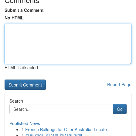
Submit a Comment
No HTML
HTML is disabled
Report Page
Search
Go
Published News
1
French Bulldogs for Offer Australia: Locate...
1
출장 연애, 현실과 환상의 경계