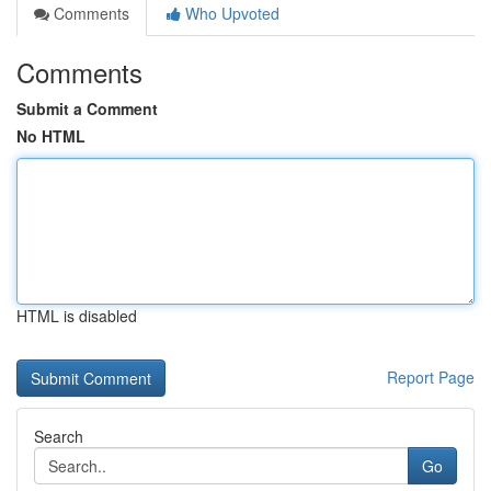
Comments
Who Upvoted
Comments
Submit a Comment
No HTML
HTML is disabled
Report Page
Search
Go