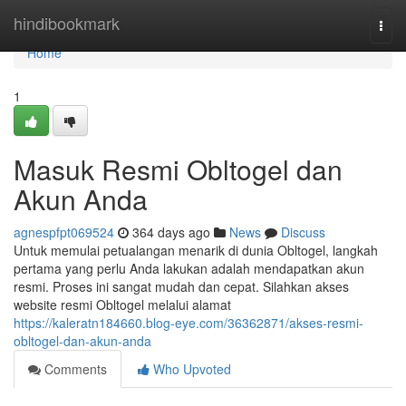
Home
hindibookmark
Togg
navi
Home
1
Masuk Resmi Obltogel dan
Akun Anda
agnespfpt069524
364 days ago
News
Discuss
Untuk memulai petualangan menarik di dunia Obltogel, langkah
pertama yang perlu Anda lakukan adalah mendapatkan akun
resmi. Proses ini sangat mudah dan cepat. Silahkan akses
website resmi Obltogel melalui alamat
https://kaleratn184660.blog-eye.com/36362871/akses-resmi-
obltogel-dan-akun-anda
Comments
Who Upvoted