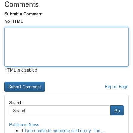
Comments
Submit a Comment
No HTML
HTML is disabled
Report Page
Search
Go
Published News
1
I am unable to complete said query. The ...