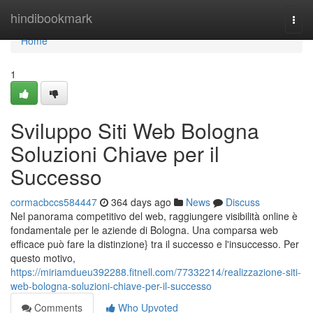
Home
hindibookmark
Togg
navi
Home
1
Sviluppo Siti Web Bologna
Soluzioni Chiave per il
Successo
cormacbccs584447
364 days ago
News
Discuss
Nel panorama competitivo del web, raggiungere visibilità online è
fondamentale per le aziende di Bologna. Una comparsa web
efficace può fare la distinzione} tra il successo e l'insuccesso. Per
questo motivo,
https://miriamdueu392288.fitnell.com/77332214/realizzazione-siti-
web-bologna-soluzioni-chiave-per-il-successo
Comments
Who Upvoted