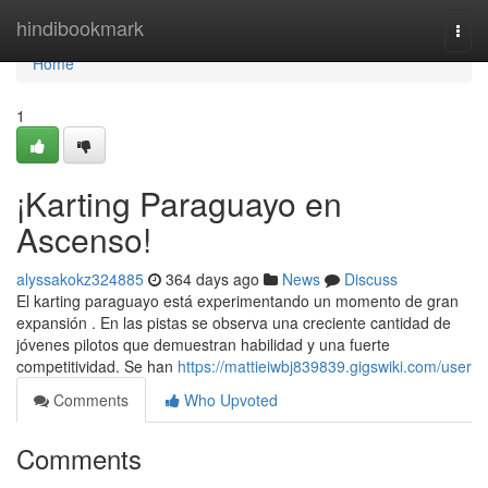
Home
hindibookmark
Togg
navi
Home
1
¡Karting Paraguayo en
Ascenso!
alyssakokz324885
364 days ago
News
Discuss
El karting paraguayo está experimentando un momento de gran
expansión . En las pistas se observa una creciente cantidad de
jóvenes pilotos que demuestran habilidad y una fuerte
competitividad. Se han
https://mattieiwbj839839.gigswiki.com/user
Comments
Who Upvoted
Comments